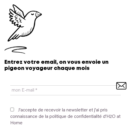
Pour contrer les petits robots spammeurs, merci de
Entrez votre email, on vous envoie un
recopier :
je ne suis pas un robot
pigeon voyageur chaque mois
Oui, ajoutez-moi à votre liste de diffusion.
J'accepte de recevoir la newsletter et j'ai pris
connaissance de la politique de confidentialité d'H2O at
Home