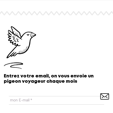
Pour contrer les petits robots spammeurs, merci de
Entrez votre email, on vous envoie un
recopier :
je ne suis pas un robot
pigeon voyageur chaque mois
Oui, ajoutez-moi à votre liste de diffusion.