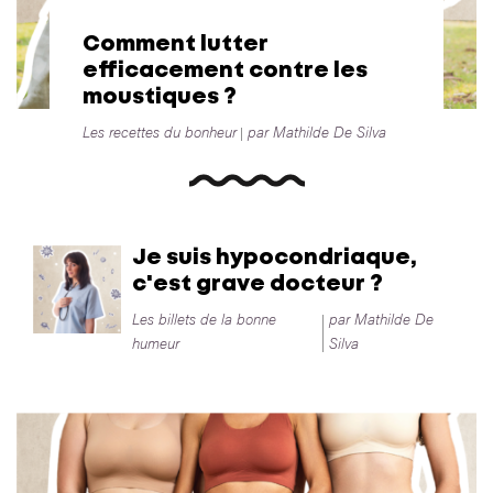
Comment lutter
efficacement contre les
moustiques ?
Les recettes du bonheur
par Mathilde De Silva
Je suis hypocondriaque,
c'est grave docteur ?
Les billets de la bonne
par Mathilde De
humeur
Silva