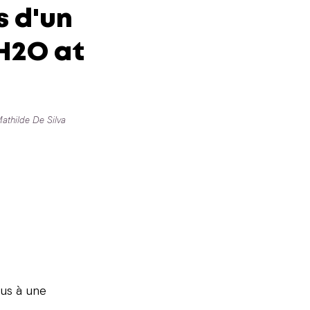
s d'un
 H2O at
athilde De Silva
ous à une