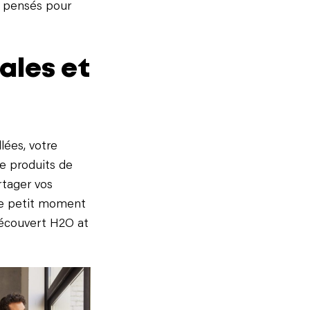
s pensés pour
ales et
lées, votre
e produits de
rtager vos
ce petit moment
découvert H2O at