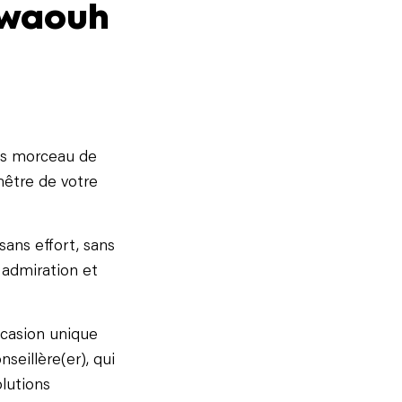
t waouh
os morceau de
enêtre de votre
sans effort, sans
 admiration et
occasion unique
nseillère(er), qui
olutions