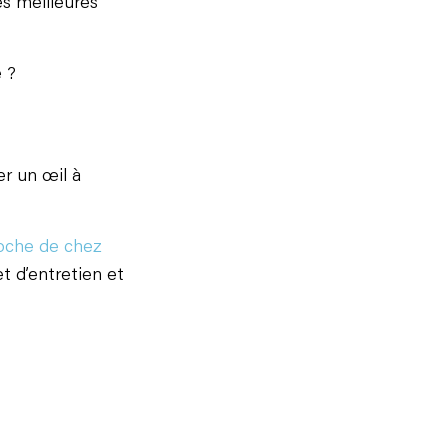
es meilleures
e ?
er un œil à
roche de chez
et d’entretien et