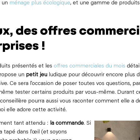
r un
ménage plus écologique
, et une gamme de produit
!
ux, des offres commerci
prises !
duits présentés et les
offres commerciales du mois
détail
 propose un
petit jeu
ludique pour découvrir encore plus d
ive. Ce sera l’occasion de poser toutes vos questions, pa
même tester certains produits par vous-même. Durant 
 conseillère pourra aussi vous raconter comment elle a 
 elle adore cette activité.
oment tant attendu :
la commande
. Si
a tapé dans l’œil (et soyons