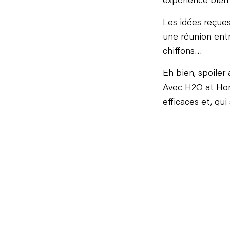
expérience bien 
Les idées reçues
une réunion entr
chiffons…
Eh bien, spoiler 
Avec H2O at Hom
efficaces et, qu