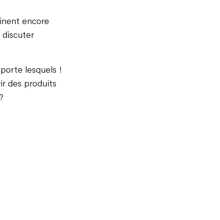
ginent encore
 discuter
mporte lesquels !
r des produits
?