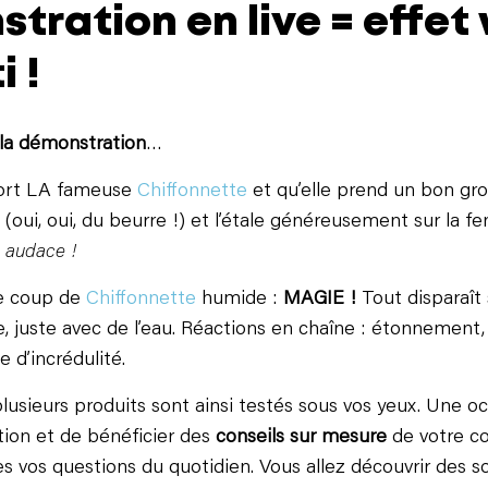
tration en live = effe
 !
la démonstration
…
 sort LA fameuse
Chiffonnette
et qu’elle prend un bon gr
 (oui, oui, du beurre !) et l’étale généreusement sur la f
 audace !
le coup de
Chiffonnette
humide :
MAGIE !
Tout disparaît 
, juste avec de l’eau. Réactions en chaîne : étonnement,
 d’incrédulité.
, plusieurs produits sont ainsi testés sous vos yeux. Une 
ction et de bénéficier des
conseils sur mesure
de votre co
s vos questions du quotidien. Vous allez découvrir des s