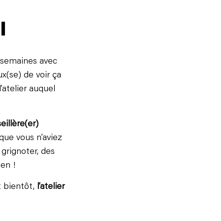
l
 semaines avec
ux(se) de voir ça
’atelier auquel
eillère(er)
 que vous n’aviez
grignoter, des
en !
t bientôt,
l’atelier