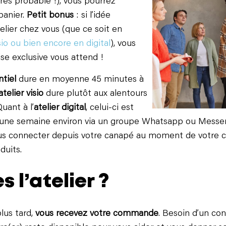
très probable !), vous pourrez
 panier.
Petit bonus
: si l’idée
telier chez vous (que ce soit en
sio ou bien encore en digital
), vous
ise exclusive vous attend !
ntiel
dure en moyenne 45 minutes à
atelier visio
dure plutôt aux alentours
uant à l’
atelier digital
, celui-ci est
une semaine environ via un groupe Whatsapp ou Messe
ous connecter depuis votre canapé au moment de votre c
duits.
s l’atelier ?
lus tard,
vous recevez votre commande
. Besoin d’un cons