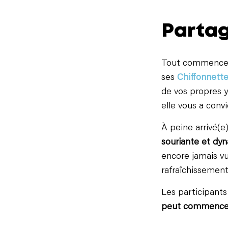
Partag
Tout commence p
ses
Chiffonnett
de vos propres y
elle vous a convi
À peine arrivé(e)
souriante et dy
encore jamais vu
rafraîchissemen
Les participants
peut commence