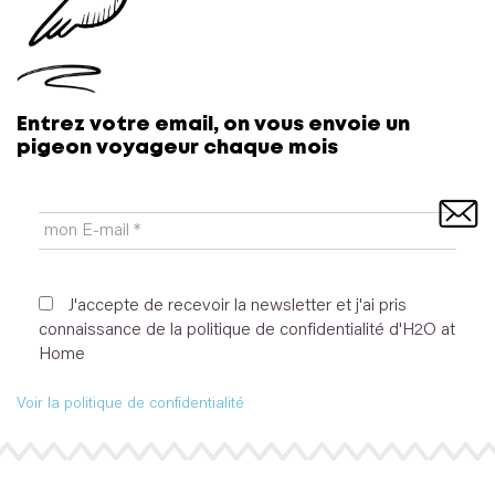
Pour contrer les petits robots spammeurs, merci de
Entrez votre email, on vous envoie un
recopier :
je ne suis pas un robot
pigeon voyageur chaque mois
Oui, ajoutez-moi à votre liste de diffusion.
J'accepte de recevoir la newsletter et j'ai pris
connaissance de la politique de confidentialité d'H2O at
Home
Voir la politique de confidentialité