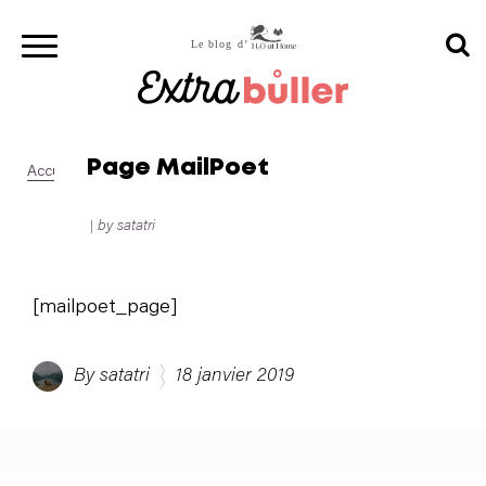
Page MailPoet
Accueil
>
Page MailPoet
by satatri
[mailpoet_page]
By satatri
18 janvier 2019